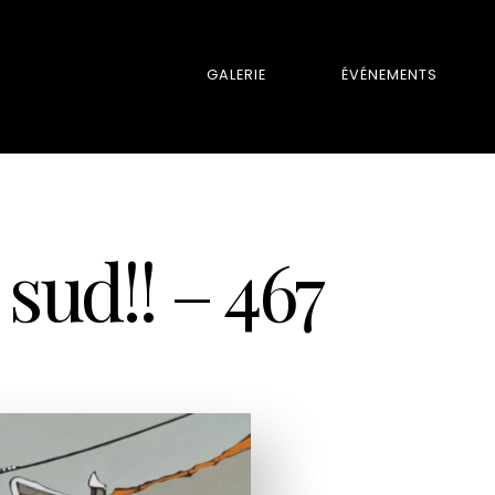
GALERIE
ÉVÉNEMENTS
 sud!! – 467