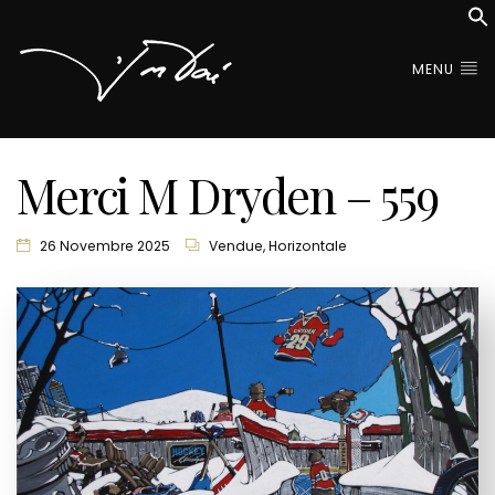
MENU
Merci M Dryden – 559
26 Novembre 2025
Vendue
,
Horizontale