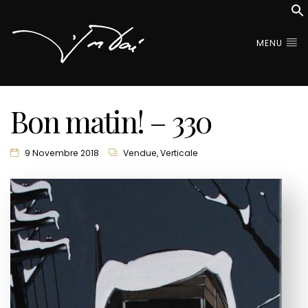
MENU
Bon matin! – 330
9 Novembre 2018
Vendue
,
Verticale